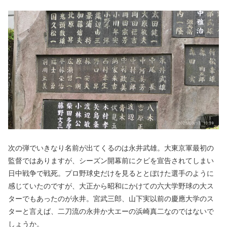
次の弾でいきなり名前が出てくるのは永井武雄。大東京軍最初の
監督ではありますが、シーズン開幕前にクビを宣告されてしまい
日中戦争で戦死。プロ野球史だけを見るととぼけた選手のように
感じていたのですが、大正から昭和にかけての六大学野球の大ス
ターでもあったのが永井。宮武三郎、山下実以前の慶應大学のス
ターと言えば、二刀流の永井か大エーの浜崎真二なのではないで
しょうか。