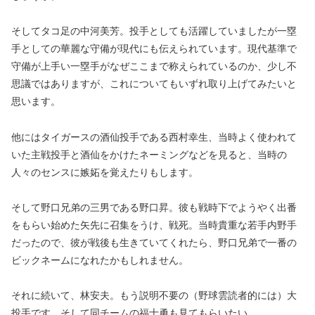
そしてタコ足の中河美芳。投手としても活躍していましたが一塁
手としての華麗な守備が現代にも伝えられています。現代基準で
守備が上手い一塁手がなぜここまで称えられているのか、少し不
思議ではありますが、これについてもいずれ取り上げてみたいと
思います。
他にはタイガースの酒仙投手である西村幸生、当時よく使われて
いた主戦投手と酒仙をかけたネーミングなどを見ると、当時の
人々のセンスに嫉妬を覚えたりもします。
そして野口兄弟の三男である野口昇。彼も戦時下でようやく出番
をもらい始めた矢先に召集をうけ、戦死。当時貴重な若手内野手
だったので、彼が戦後も生きていてくれたら、野口兄弟で一番の
ビックネームになれたかもしれません。
それに続いて、林安夫。もう説明不要の（野球雲読者的には）大
投手です。そして同チームの福士勇も見てもらいたい。