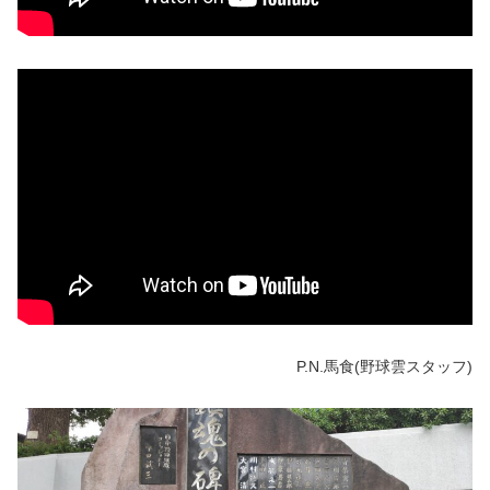
P.N.馬食(野球雲スタッフ)